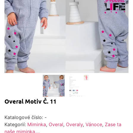
Overal Motiv Č. 11
Katalogové číslo:
-
Kategorií:
Miminka
,
Overal
,
Overaly
,
Vánoce
,
Zase ta
naše miminka....