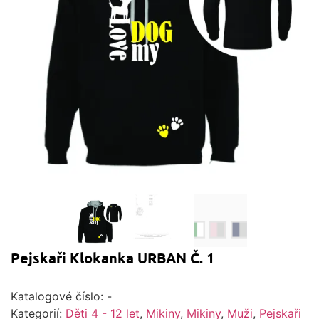
Pejskaři Klokanka URBAN Č. 1
Katalogové číslo:
-
Kategorií:
Děti 4 - 12 let
,
Mikiny
,
Mikiny
,
Muži
,
Pejskaři