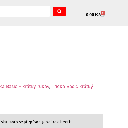
0
0,00
Kč
ka Basic - krátký rukáv
,
Tričko Basic krátký
sku, motiv se přizpůsobuje velikosti textilu.