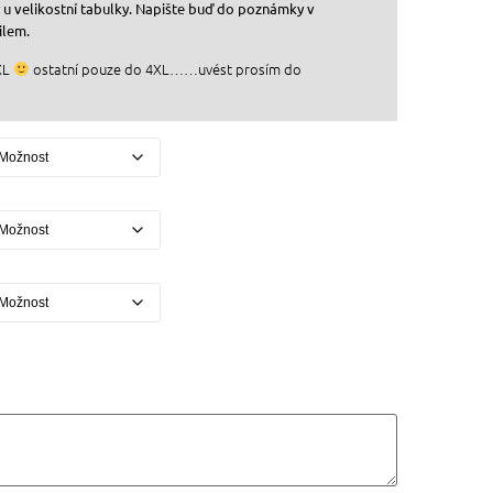
y u velikostní tabulky. Napište buď do poznámky v
ilem.
5XL
ostatní pouze do 4XL……uvést prosím do