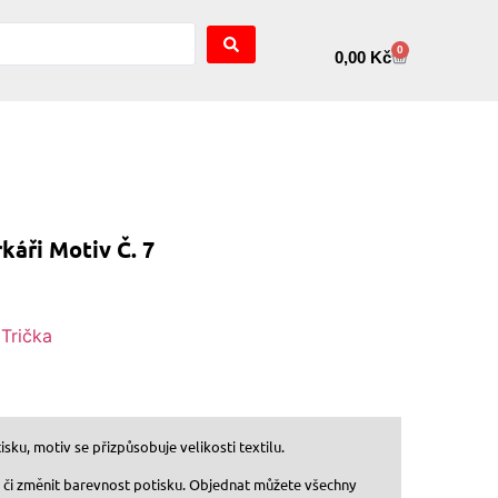
0
0,00
Kč
káři Motiv Č. 7
,
Trička
sku, motiv se přizpůsobuje velikosti textilu.
, či změnit barevnost potisku. Objednat můžete všechny