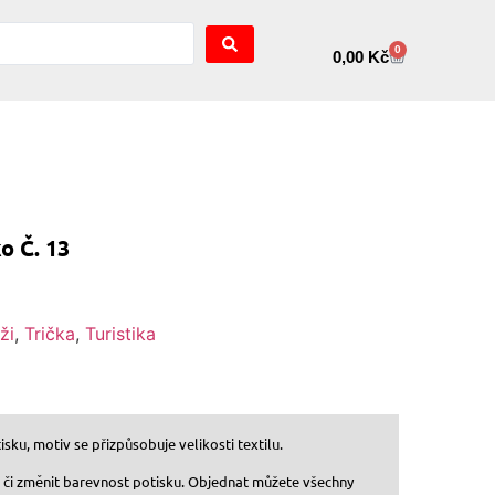
0
0,00
Kč
o Č. 13
ži
,
Trička
,
Turistika
sku, motiv se přizpůsobuje velikosti textilu.
, či změnit barevnost potisku. Objednat můžete všechny