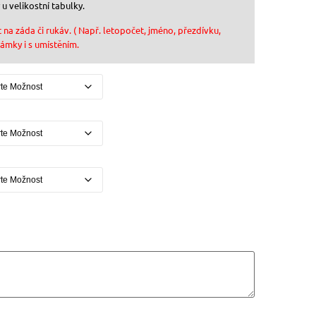
 u velikostní tabulky.
 na záda či rukáv. ( Např. letopočet, jméno, přezdívku,
známky i s umístěním.