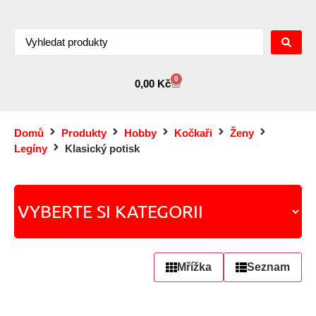
0
0,00
Kč
Domů
Produkty
Hobby
Kočkaři
Ženy
Legíny
Klasický potisk
Mřížka
Seznam