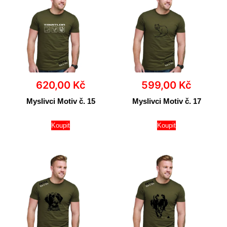
620,00
Kč
599,00
Kč
Myslivci Motiv č. 15
Myslivci Motiv č. 17
Koupit
Koupit