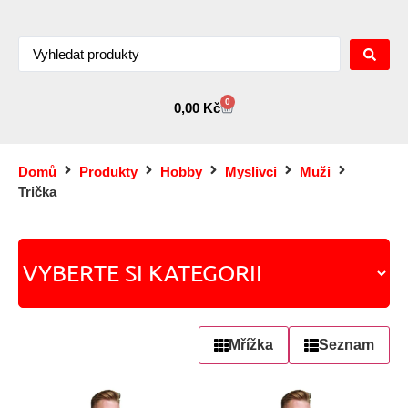
0
0,00
Kč
Domů
Produkty
Hobby
Myslivci
Muži
Trička
Mřížka
Seznam