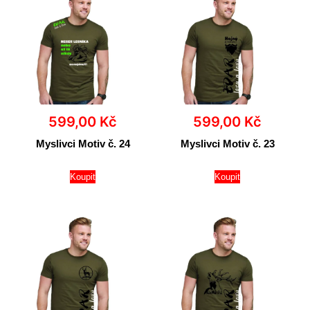
599,00
Kč
599,00
Kč
Myslivci Motiv č. 24
Myslivci Motiv č. 23
Koupit
Koupit