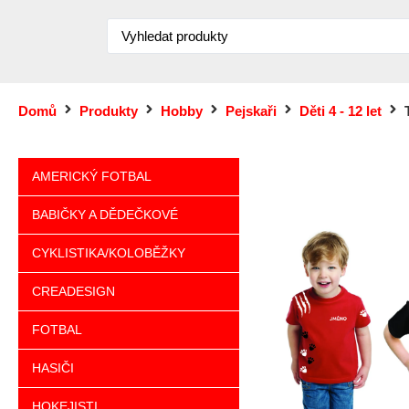
Domů
Produkty
Hobby
Pejskaři
Děti 4 - 12 let
AMERICKÝ FOTBAL
BABIČKY A DĚDEČKOVÉ
CYKLISTIKA/KOLOBĚŽKY
CREADESIGN
FOTBAL
HASIČI
HOKEJISTI