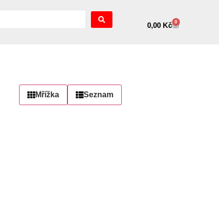
0
0,00
Kč
Mřížka
Seznam