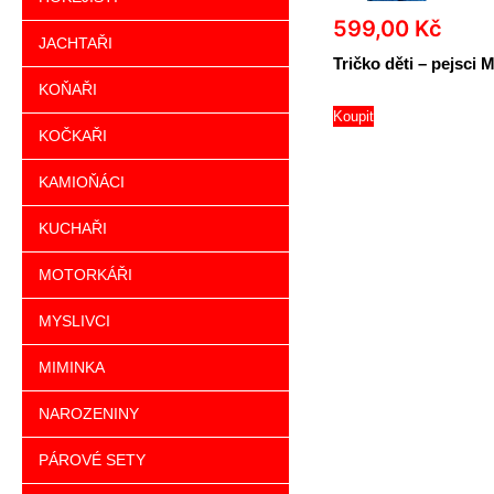
599,00
Kč
JACHTAŘI
Tričko děti – pejsci M
KOŇAŘI
Koupit
KOČKAŘI
KAMIOŇÁCI
KUCHAŘI
MOTORKÁŘI
MYSLIVCI
MIMINKA
NAROZENINY
PÁROVÉ SETY