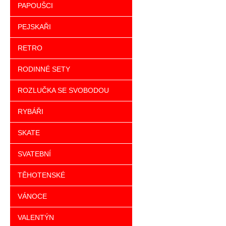
PAPOUŠCI
PEJSKAŘI
RETRO
RODINNÉ SETY
ROZLUČKA SE SVOBODOU
RYBÁŘI
SKATE
SVATEBNÍ
TĚHOTENSKÉ
VÁNOCE
VALENTÝN