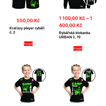
1 100,00
Kč
–
1
550,00
Kč
400,00
Kč
Kraťasy player rybáři
č. 2
Rybářská klokanka
URBAN č. 70
Koupit
Koupit