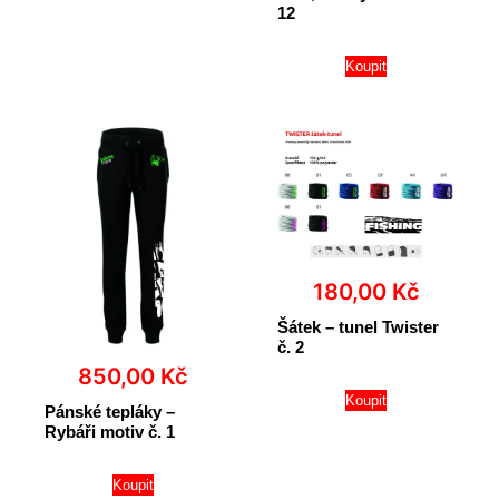
12
Koupit
180,00
Kč
Šátek – tunel Twister
č. 2
850,00
Kč
Koupit
Pánské tepláky –
Rybáři motiv č. 1
Koupit