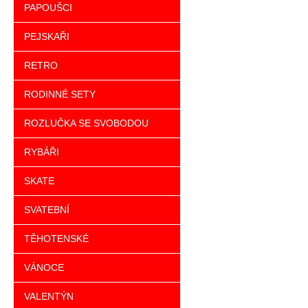
PAPOUŠCI
PEJSKAŘI
RETRO
RODINNÉ SETY
ROZLUČKA SE SVOBODOU
RYBÁŘI
SKATE
SVATEBNÍ
TĚHOTENSKÉ
VÁNOCE
VALENTÝN