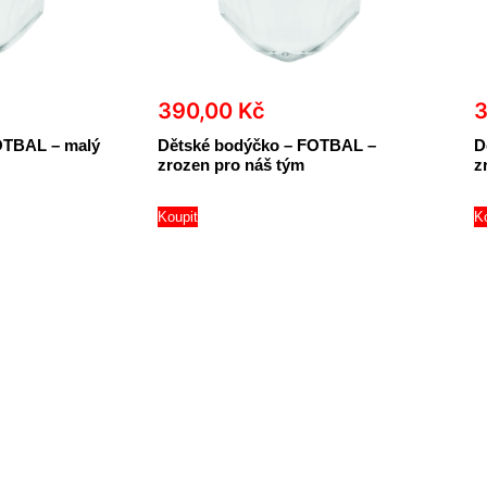
390,00
Kč
OTBAL – malý
Dětské bodýčko – FOTBAL –
D
zrozen pro náš tým
z
Koupit
K