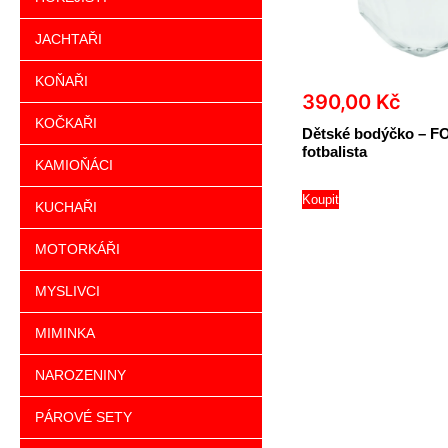
JACHTAŘI
KOŇAŘI
390,00
Kč
KOČKAŘI
Dětské bodýčko – F
fotbalista
KAMIOŇÁCI
Koupit
KUCHAŘI
MOTORKÁŘI
MYSLIVCI
MIMINKA
NAROZENINY
PÁROVÉ SETY