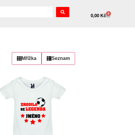
0
0,00
Kč
Mřížka
Seznam