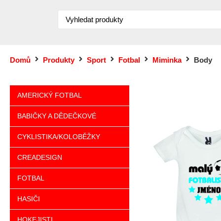
Domů
Produkty
Sport
Fotbal
Miminka
Body
AMERICKÝ FOTBAL
BABIČKY A DĚDEČKOVÉ
CYKLISTIKA/KOLOBĚŽKY
CREADESIGN
FOTBAL
HASIČI
HOKEJISTI