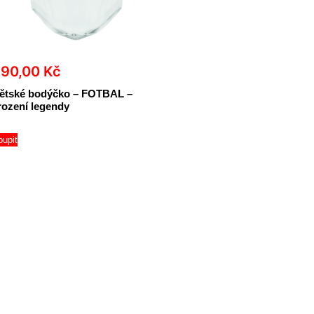
390,00
Kč
ětské bodýčko – FOTBAL –
rození legendy
oupit