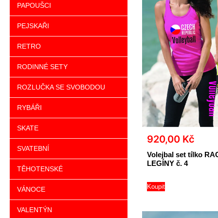
PAPOUŠCI
PEJSKAŘI
RETRO
RODINNÉ SETY
ROZLUČKA SE SVOBODOU
RYBÁŘI
SKATE
920,00
Kč
SVATEBNÍ
Volejbal set tílko R
LEGÍNY č. 4
TĚHOTENSKÉ
Koupit
VÁNOCE
VALENTÝN