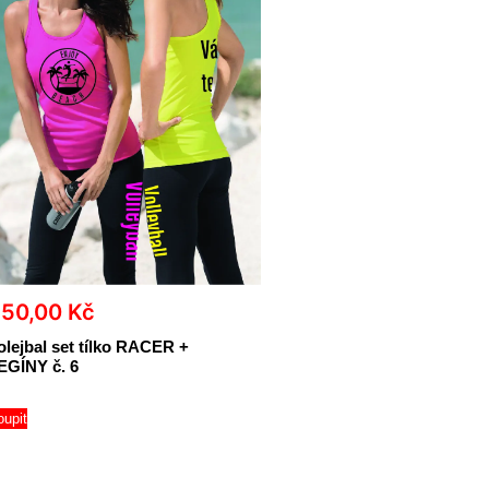
850,00
Kč
olejbal set tílko RACER +
EGÍNY č. 6
oupit