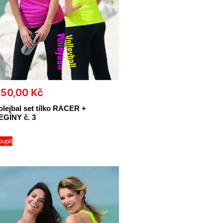
850,00
Kč
olejbal set tílko RACER +
EGÍNY č. 3
oupit