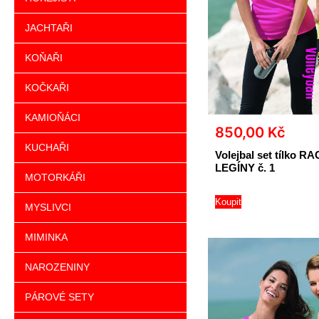
JACHTAŘI
KOŇAŘI
KOČKAŘI
KAMIOŇÁCI
850,00
Kč
KUCHAŘI
Volejbal set tílko R
LEGÍNY č. 1
MOTORKÁŘI
Koupit
MYSLIVCI
MIMINKA
NAROZENINY
PÁROVÉ SETY