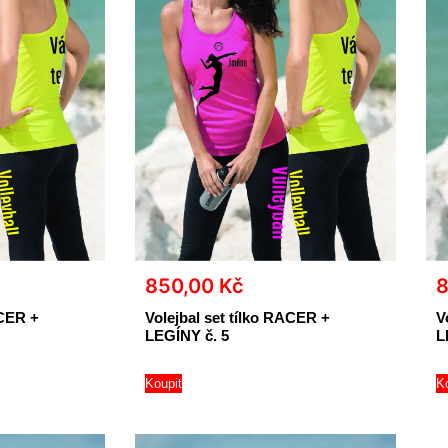
850,00
Kč
ACER +
Volejbal set tílko RACER +
V
LEGÍNY č. 5
L
Koupit
K