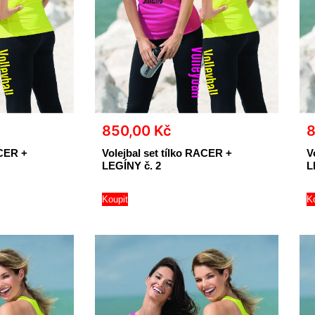
850,00
Kč
ACER +
Volejbal set tílko RACER +
V
LEGÍNY č. 2
L
Koupit
K