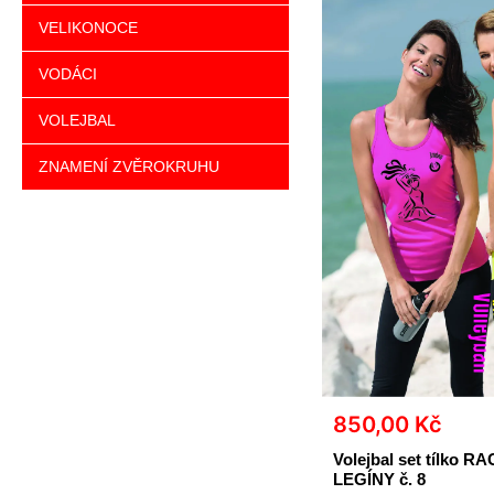
VELIKONOCE
VODÁCI
VOLEJBAL
ZNAMENÍ ZVĚROKRUHU
850,00
Kč
Volejbal set tílko R
LEGÍNY č. 8