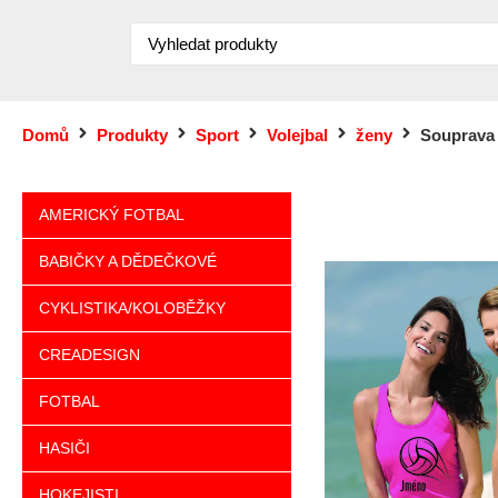
Domů
Produkty
Sport
Volejbal
ženy
Souprava -
AMERICKÝ FOTBAL
BABIČKY A DĚDEČKOVÉ
CYKLISTIKA/KOLOBĚŽKY
CREADESIGN
FOTBAL
HASIČI
HOKEJISTI