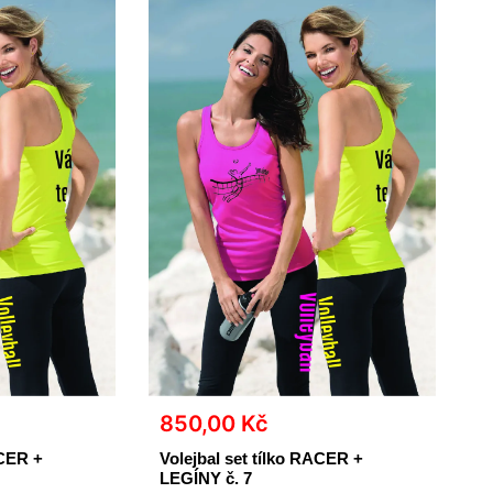
850,00
Kč
ACER +
Volejbal set tílko RACER +
LEGÍNY č. 7