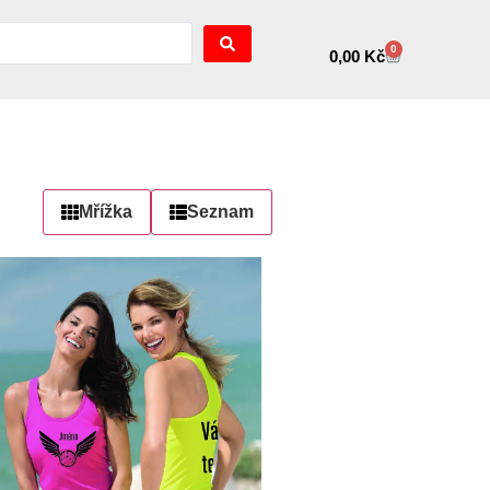
0
0,00
Kč
Mřížka
Seznam